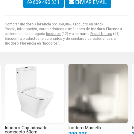
609 490 331
ENVIAR EMAIL
Comprar
Inodoro Florencia
por
360,00
€
. Producto en stock.
Precio, información, características e imágenes de
Inodoro Florencia
pertenece a la categoría
Inodoros
(12) y a la marca
Fossil Natura
(11).
Encuentra productos relacionados y de similares características a
Inodoro Florencia
en "Inodoros".
Inodoro Gap adosado
Inodoro Marsella
I
compacto 60cm
290,00€