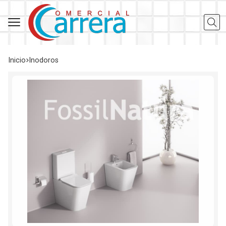
Busca
Inicio
inodoros