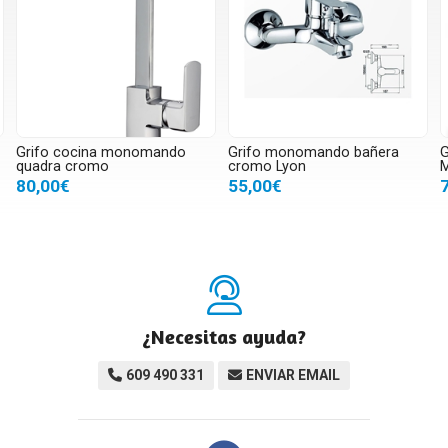
Grifo cocina monomando
Grifo monomando bañera
G
quadra cromo
cromo Lyon
M
80,00€
55,00€
¿Necesitas ayuda?
609 490 331
ENVIAR EMAIL