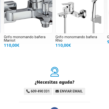
Grifo monomando bañera
Grifo monomando bañera
G
Marriot
Rhio
110,00€
110,00€
¿Necesitas ayuda?
609 490 331
ENVIAR EMAIL