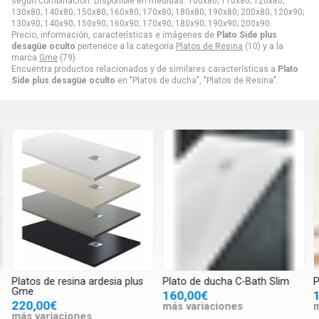
según combinación. Disponible en medidas: 100x80; 110x80; 120x80;
130x80; 140x80; 150x80; 160x80; 170x80; 180x80; 190x80; 200x80; 120x90;
130x90; 140x90; 150x90; 160x90; 170x90; 180x90; 190x90; 200x90.
Precio, información, características e imágenes de
Plato Side plus
desagüe oculto
pertenece a la categoría
Platos de Resina
(10) y a la
marca
Gme
(79).
Encuentra productos relacionados y de similares características a
Plato
Side plus desagüe oculto
en "Platos de ducha", "Platos de Resina".
Platos de resina ardesia plus
Plato de ducha C-Bath Slim
P
Gme
160,00€
220,00€
más variaciones
m
más variaciones