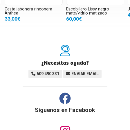
Cesta jabonera rinconera
Escobillero Lissy negro
J
Anthea
mate/vidrio matizado
33,00€
60,00€
¿Necesitas ayuda?
609 490 331
ENVIAR EMAIL
Síguenos en
Facebook