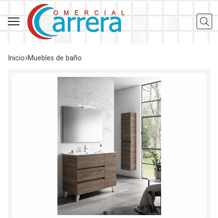
Busca
Inicio
muebles de baño