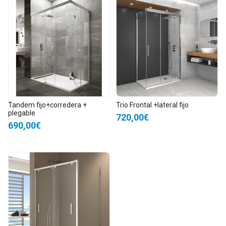
Tandem fijo+corredera +
Trio Frontal +lateral fijo
plegable
720,00€
690,00€