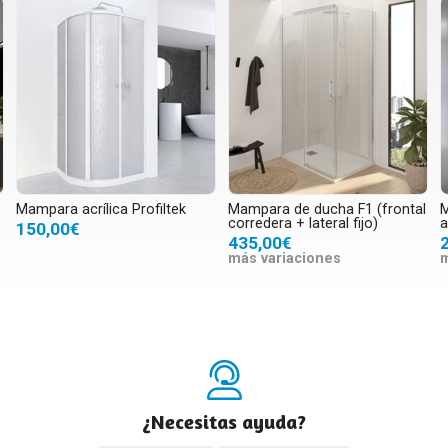
Mampara acrílica Profiltek
Mampara de ducha F1 (frontal
M
corredera + lateral fijo)
a
150,00€
435,00€
más variaciones
m
¿Necesitas ayuda?