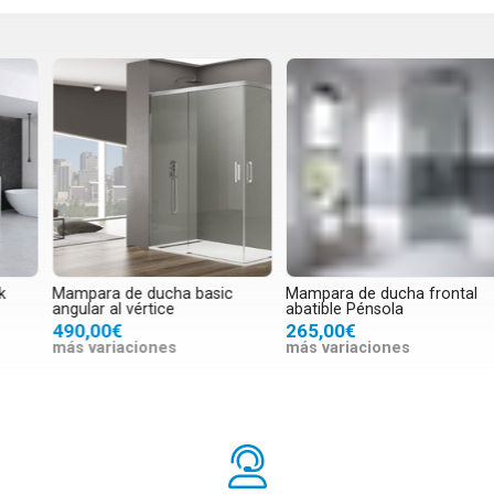
Mampara de ducha basic
Mampara de ducha frontal
M
angular al vértice
abatible Pénsola
(
490,00€
265,00€
más variaciones
más variaciones
m