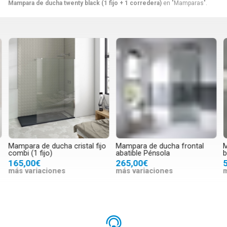
Mampara de ducha twenty black (1 fijo + 1 corredera)
en "Mamparas".
Mampara de ducha cristal fijo
Mampara de ducha frontal
M
combi (1 fijo)
abatible Pénsola
b
165,00€
265,00€
más variaciones
más variaciones
m