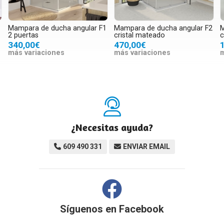
Mampara de ducha angular F1
Mampara de ducha angular F2
M
2 puertas
cristal mateado
c
340,00€
470,00€
más variaciones
más variaciones
m
¿Necesitas ayuda?
609 490 331
ENVIAR EMAIL
Síguenos en
Facebook