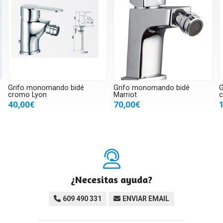
Grifo monomando bidé
Grifo monomando bidé
G
cromo Lyon
Marriot
c
40,00€
70,00€
¿Necesitas ayuda?
609 490 331
ENVIAR EMAIL