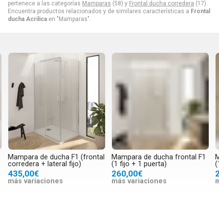
pertenece a las categorías
Mamparas
(58) y
Frontal ducha corredera
(17).
Encuentra productos relacionados y de similares características a
Frontal
ducha Acrilica
en "Mamparas".
Mampara de ducha F1 (frontal
Mampara de ducha frontal F1
M
corredera + lateral fijo)
(1 fijo + 1 puerta)
(
435,00€
260,00€
más variaciones
más variaciones
m